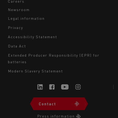
Careers
Newsroom
Legal information
Navigation
Privacy
du
Accessibility Statement
bas
Data Act
de
page
Extended Producer Responsibility (EPR) for
batteries
-
Milieu
Modern Slavery Statement
Contact
Navigation
du
Press information