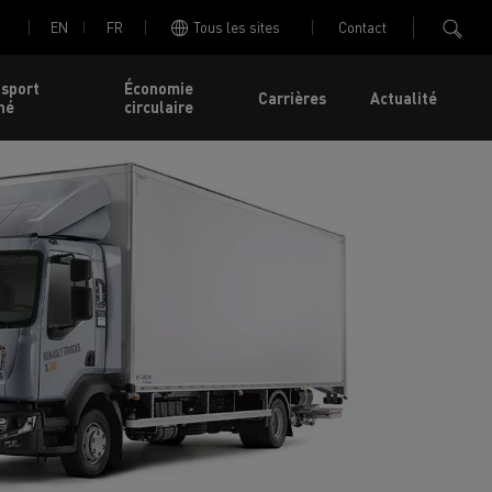
EN
FR
Tous les sites
Contact
nsport
Économie
Carrières
Actualité
né
circulaire