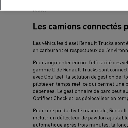
avertisseur sonore de marche arrière, pou
route.
Les camions connectés p
Les véhicules diesel Renault Trucks sont
en carburant et respectueux de l’enviro
Pour augmenter encore l’efficacité des véh
gamme D de Renault Trucks sont connectés
avec Optifleet, la solution de gestion de flo
pilotée en temps réel, ce qui permet une 
dépenses. Le gestionnaire de parc peut s
Optifleet Check et les géolocaliser en tem
Pour une productivité maximale, Renault 
inclut : un déflecteur de pavillon ajustab
automatique après trois minutes, la foncti