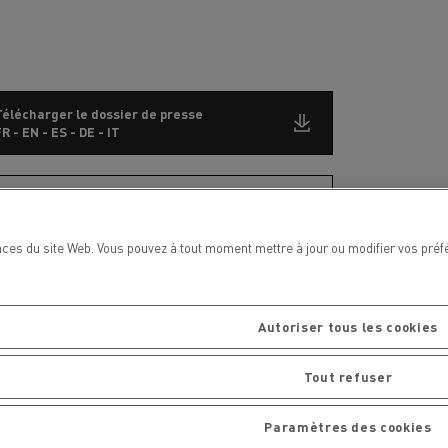
Télécharger le dossier de presse
R - EN - ES - DE - IT
S'abonner aux communiqués de presse
ces du site Web. Vous pouvez à tout moment mettre à jour ou modifier vos préf
Contact Presse
Autoriser tous les cookies
Severyne Molard
Tout refuser
Téléphone : +33 6 65 86 45 52
Courriel : severyne.molard@renault-trucks.c
om
Paramètres des cookies