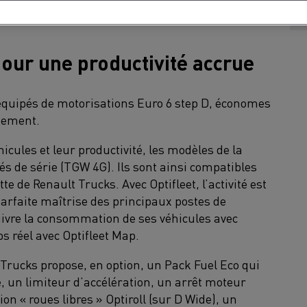
r une protection renforcée des usagers de la
our une productivité accrue
 équipés de motorisations Euro 6 step D, économes
nnement.
icules et leur productivité, les modèles de la
 de série (TGW 4G). Ils sont ainsi compatibles
tte de Renault Trucks. Avec Optifleet, l’activité est
parfaite maîtrise des principaux postes de
uivre la consommation de ses véhicules avec
ps réel avec Optifleet Map.
Trucks propose, en option, un Pack Fuel Eco qui
le, un limiteur d’accélération, un arrêt moteur
on « roues libres » Optiroll (sur D Wide), un