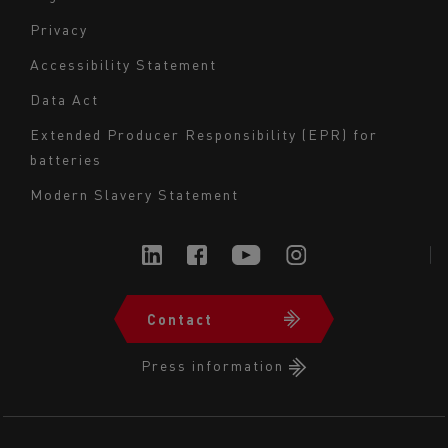
Navigation
Privacy
du
Accessibility Statement
bas
Data Act
de
page
Extended Producer Responsibility (EPR) for
batteries
-
Milieu
Modern Slavery Statement
Contact
Navigation
du
Press information
bas
de