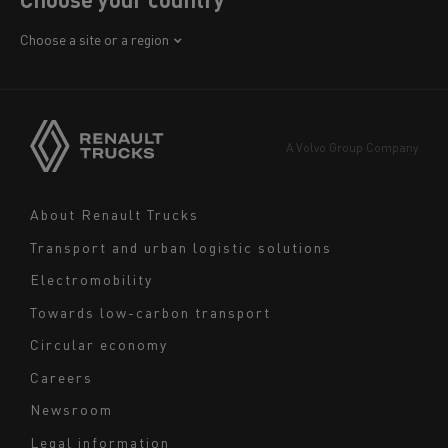
Africa
Choose a site or a region
America
Asia
Europe
A Volvo Group Company
Middle East
Navigation
About Renault Trucks
footer
Transport and urban logistic solutions
Electromobility
Towards low-carbon transport
Circular economy
Careers
Newsroom
Legal information