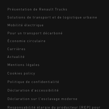
Moyen-Orient
Navigation
Présentation de Renault Trucks
footer
Solutions de transport et de logistique urbaine
Mobilité électrique
Pour un transport décarboné
Économie circulaire
Carrières
Actualité
Mentions légales
Navigation
Cookies policy
du
Politique de confidentialité
bas
Déclaration d'accessibilité
de
page
Déclaration sur l'esclavage moderne
-
Responsabilité élargie du producteur (REP) pour