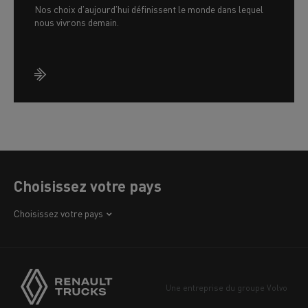
Nos choix d’aujourd’hui définissent le monde dans lequel
nous vivrons demain.
Choisissez votre pays
Afrique
Choisissez votre pays
Amérique
Asie
Europe
Une entreprise du groupe Volvo