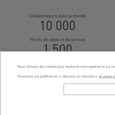
Collaborateurs dans le monde
10 000
Points de vente et de service
1 500
L'excellence du camion depuis
Nous utilisons des cookies pour améliorer votre expérience sur no
131 ans
Choisissez vos préférences ci-dessous ou cherchez à
en savoir p
EN SAVOIR PLUS