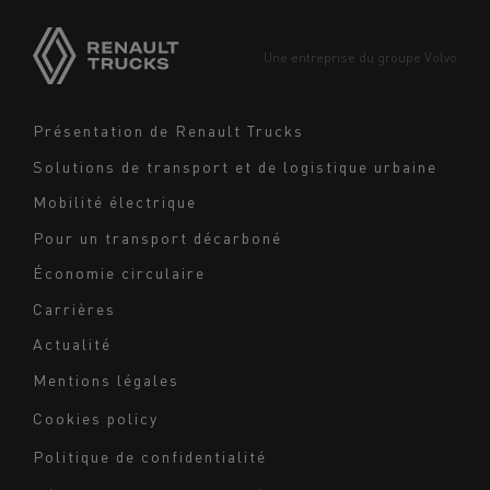
Asie
Europe
Une entreprise du groupe Volvo
Moyen-Orient
Navigation
Présentation de Renault Trucks
footer
Solutions de transport et de logistique urbaine
Mobilité électrique
Pour un transport décarboné
Économie circulaire
Carrières
Actualité
Mentions légales
Navigation
Cookies policy
du
Politique de confidentialité
bas