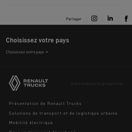
Partager
Choisissez votre pays
Afrique
Choisissez votre pays
Amérique
Asie
Europe
Une entreprise du groupe Volvo
Moyen-Orient
Navigation
Présentation de Renault Trucks
footer
Solutions de transport et de logistique urbaine
Mobilité électrique
Pour un transport décarboné