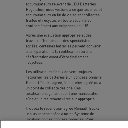
accumulateurs relevant de l'EU Batteries
Regulation, nous veillons à ce que les piles et
accumulateurs en fin de vie soient collectés,
traités et recyclés en toute sécurité et
conformément aux exigences de l'UE.
Après une évaluation appropriée et des
travaux effectués par des spécialistes
agréés, certaines batteries peuvent convenir
à la réparation, à la réutilisation ou à la
réaffectation avant d'être finalement
recyclées.
Les utilisateurs finaux doivent toujours
retourner les batteries à un concessionnaire
Renault Trucks agréé, à un atelier agréé ou à
un point de collecte désigné. Ces
localisations garantissent une manipulation
sûre et un traitement ultérieur approprié.
Trouvez le réparateur agréé Renault Trucks
le plus proche grâce à notre
Système de
localisation des concessionnaires
. Pour
vérifier que l’atelier est certifié pour recevoir