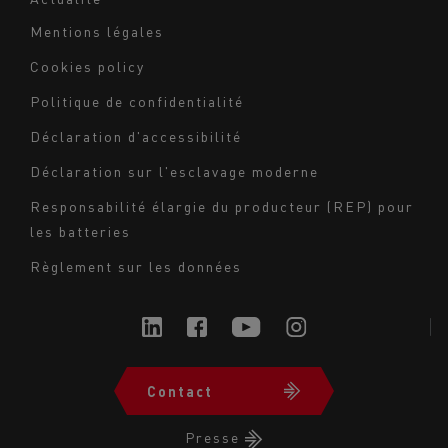
Mentions légales
Navigation
Cookies policy
du
Politique de confidentialité
bas
Déclaration d'accessibilité
de
page
Déclaration sur l'esclavage moderne
-
Responsabilité élargie du producteur (REP) pour
Milieu
les batteries
Règlement sur les données
Contact
Navigation
du
Presse