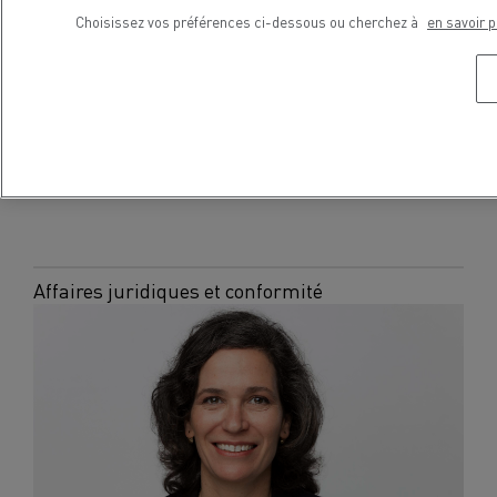
Choisissez vos préférences ci-dessous ou cherchez à
en savoir p
Marion Keller
Affaires juridiques et conformité