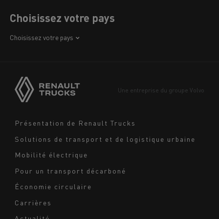
Choisissez votre pays
Afrique
Choisissez votre pays
Amérique
Asie
Europe
Une entreprise du groupe Volvo
Moyen-Orient
Navigation
Présentation de Renault Trucks
footer
Solutions de transport et de logistique urbaine
Mobilité électrique
Pour un transport décarboné
Économie circulaire
Carrières
Actualité