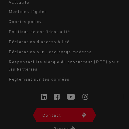
Actualité
Mentions légales
Navigation
Cookies policy
du
Politique de confidentialité
bas
Déclaration d'accessibilité
de
page
Déclaration sur l'esclavage moderne
-
Responsabilité élargie du producteur (REP) pour
Milieu
les batteries
Règlement sur les données
Contact
Navigation
du
Presse