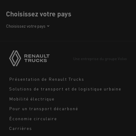
Choisissez votre pays
Afrique
Choisissez votre pays
Amérique
Asie
Europe
Une entreprise du groupe Volvo
Moyen-Orient
Navigation
Présentation de Renault Trucks
footer
Solutions de transport et de logistique urbaine
Mobilité électrique
Pour un transport décarboné
Économie circulaire
Carrières