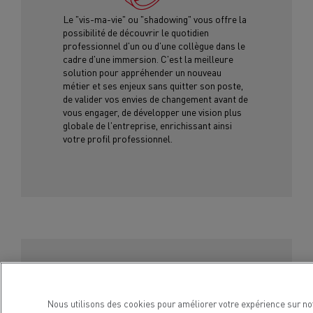
Le "vis-ma-vie" ou "shadowing" vous offre la
possibilité de découvrir le quotidien
professionnel d'un ou d'une collègue dans le
cadre d'une immersion. C'est la meilleure
solution pour appréhender un nouveau
métier et ses enjeux sans quitter son poste,
de valider vos envies de changement avant de
vous engager, de développer une vision plus
globale de l'entreprise, enrichissant ainsi
votre profil professionnel.
Le "prêt" ou "mission"
Nous utilisons des cookies pour améliorer votre expérience sur no