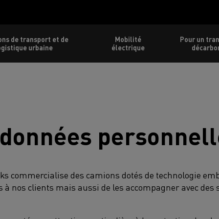
ons de transport et de
Mobilité
Pour un tra
ogistique urbaine
électrique
décarbo
 données personnell
cks commercialise des camions dotés de technologie emb
s à nos clients mais aussi de les accompagner avec des 