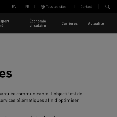
EN
FR
Tous les sites
Contact
nsport
Économie
Carrières
Actualité
né
circulaire
es
arquée communicante. L’objectif est de
services télématiques afin d’optimiser