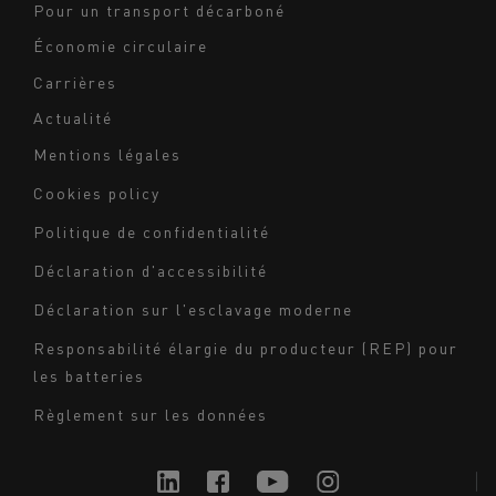
Pour un transport décarboné
Économie circulaire
Carrières
Actualité
Mentions légales
Navigation
Cookies policy
du
Politique de confidentialité
bas
Déclaration d'accessibilité
de
page
Déclaration sur l'esclavage moderne
-
Responsabilité élargie du producteur (REP) pour
Milieu
les batteries
Règlement sur les données