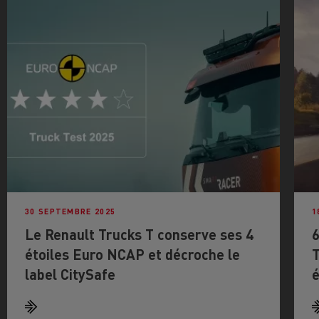
30 SEPTEMBRE 2025
1
Le Renault Trucks T conserve ses 4
6
étoiles Euro NCAP et décroche le
T
label CitySafe
é