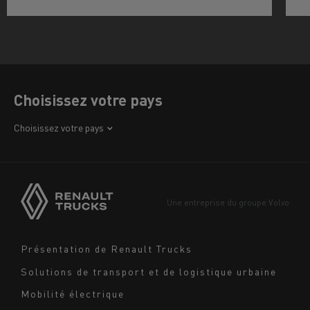
Choisissez votre pays
Afrique
Choisissez votre pays
Amérique
Asie
Europe
Une entreprise du groupe Volvo
Moyen-Orient
Navigation
Présentation de Renault Trucks
footer
Solutions de transport et de logistique urbaine
Mobilité électrique