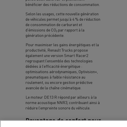
bénéficier des réductions de consommation.
Selon les usages, cette nouvelle génération
de véhicules permet jusqu’à 4 % de réduction
de consommation de carburant et
d’émissions de CO₂ par rapport à la
génération précédente.
Pour maximiser les gains énergétiques et la
productivité, Renault Trucks propose
également une version Smart Racer2
regroupant l’ensemble des technologies
dédiées à l’efficacité énergétique :
optimisations aérodynamiques, Optivision+,
pneumatiques à faible résistance au
roulement, ou encore gestion prédictive
avancée de la chaîne cinématique.
Le moteur DE13 R répond par ailleurs à la
norme acoustique NNR3, contribuant ainsi à
réduire l’empreinte sonore du véhicule.
Davantage de confort pour