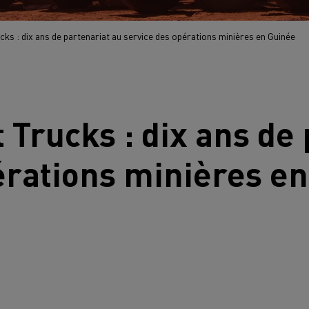
ks : dix ans de partenariat au service des opérations minières en Guinée
t Trucks
: dix ans de
érations minières e