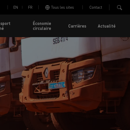
EN
FR
Tous les sites
Contact
nsport
Économie
Carrières
Actualité
né
circulaire