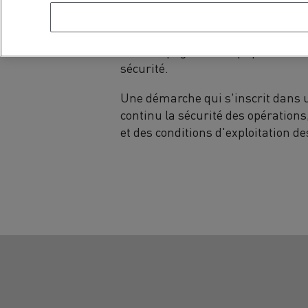
mécaniciens, conducteurs et form
un formateur spécialisé se rend sur
d'accompagner les équipes locales
sécurité.
Une démarche qui s'inscrit dans u
continu la sécurité des opération
et des conditions d'exploitation de