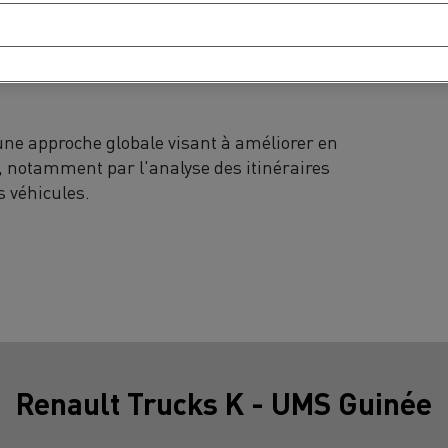
ateurs référents d'UMS. Deux fois par an,
 les sites d'exploitation afin
 en matière de conduite rationnelle et de
ne approche globale visant à améliorer en
s, notamment par l'analyse des itinéraires
s véhicules.
Renault Trucks K - UMS Guinée