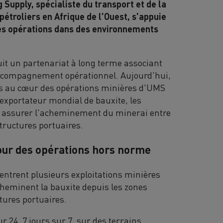
 Supply, spécialiste du transport et de la
 pétroliers en Afrique de l'Ouest, s'appuie
es opérations dans des environnements
it un partenariat à long terme associant
 accompagnement opérationnel. Aujourd'hui,
s au cœur des opérations minières d'UMS
exportateur mondial de bauxite, les
r assurer l'acheminement du minerai entre
structures portuaires.
our des opérations hors norme
centrent plusieurs exploitations minières
heminent la bauxite depuis les zones
tures portuaires.
 24, 7 jours sur 7, sur des terrains