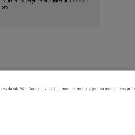
Courriel : severyne.molard@renault-trucks.c
om
ces du site Web. Vous pouvez à tout moment mettre à jour ou modifier vos préf