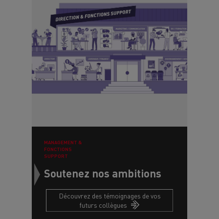
MANAGEMENT &
FONCTIONS
SUPPORT
Soutenez nos ambitions
Découvrez des témoignages de vos
futurs collègues