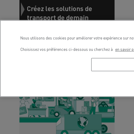
Créez les solutions de
transport de demain
Découvrez des témoignages de vos
futurs collègues
Nous utilisons des cookies pour améliorer votre expérience sur no
Choisissez vos préférences ci-dessous ou cherchez à
en savoir p