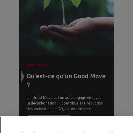
30 GOOD MOVES
Qu’est-ce qu’un Good Move
?
Un Good Move est un acte engagé en faveur
la décarbonation. Il contribue à la réduction
des émissions de CO
et nous inspire.
2
30 Good Moves