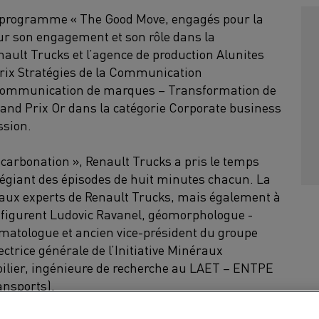
 le programme « The Good Move, engagés pour la
ur son engagement et son rôle dans la
nault Trucks et l’agence de production Alunites
Prix Stratégies de la Communication
 Communication de marques – Transformation de
Grand Prix Or dans la catégorie Corporate business
ession.
carbonation », Renault Trucks a pris le temps
légiant des épisodes de huit minutes chacun. La
 aux experts de Renault Trucks, mais également à
x figurent Ludovic Ravanel, géomorphologue -
matologue et ancien vice-président du groupe
ectrice générale de l’Initiative Minéraux
oilier, ingénieure de recherche au LAET – ENTPE
nsports).