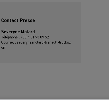
Contact Presse
Séveryne Molard
Téléphone : +33 4 81 93 09 52
Courriel : severyne.molard@renault-trucks.c
om