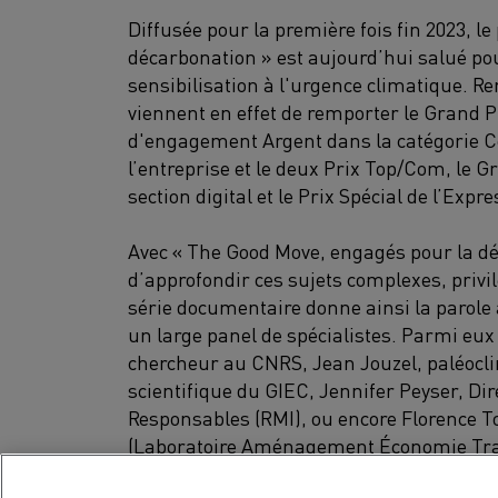
Diffusée pour la première fois fin 2023,
décarbonation » est aujourd’hui salué po
sensibilisation à l'urgence climatique. Re
viennent en effet de remporter le Grand 
d'engagement Argent dans la catégorie
l’entreprise et le deux Prix Top/Com, le 
section digital et le Prix Spécial de l’Expr
Avec « The Good Move, engagés pour la dé
d’approfondir ces sujets complexes, privi
série documentaire donne ainsi la parole
un large panel de spécialistes. Parmi eu
chercheur au CNRS, Jean Jouzel, paléocli
scientifique du GIEC, Jennifer Peyser, Dir
Responsables (RMI), ou encore Florence T
(Laboratoire Aménagement Économie Tra