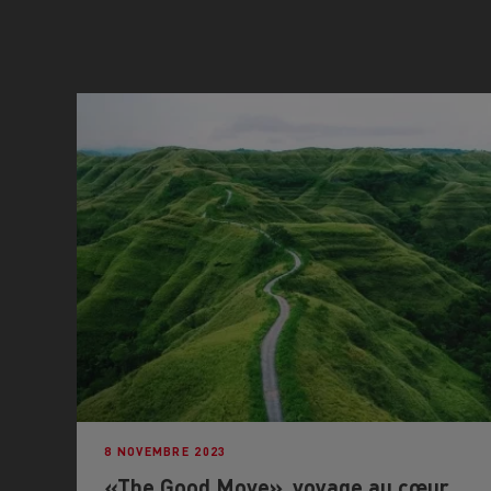
8 NOVEMBRE 2023
«The Good Move», voyage au cœur