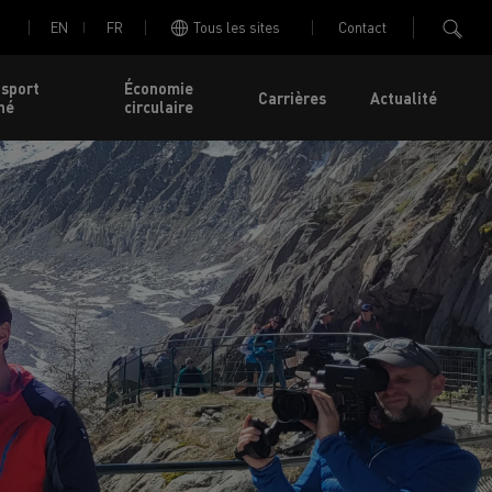
EN
FR
Tous les sites
Contact
nsport
Économie
Carrières
Actualité
né
circulaire