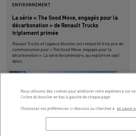
ENVIRONNEMENT
La série « The Good Move, engagés pour la
décarbonation » de Renault Trucks
triplement primée
Renault Trucks et l’agence Alunites ont remporté trois prix de
communication pour « The Good Move, engagés pour la
décarbonation ». La série documentaire, qui explore en sept
épiso...
Nous utilisons des cookies pour améliorer votre expérience sur no
l'icône du bouclier en bas à gauche de chaque page.
Choisissez vos préférences ci-dessous ou cherchez à
en savoir p