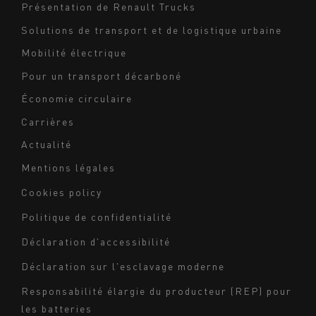
Navigation
Présentation de Renault Trucks
footer
Solutions de transport et de logistique urbaine
Mobilité électrique
Pour un transport décarboné
Économie circulaire
Carrières
Actualité
Mentions légales
Navigation
Cookies policy
du
Politique de confidentialité
bas
Déclaration d'accessibilité
de
page
Déclaration sur l'esclavage moderne
-
Responsabilité élargie du producteur (REP) pour
Milieu
les batteries