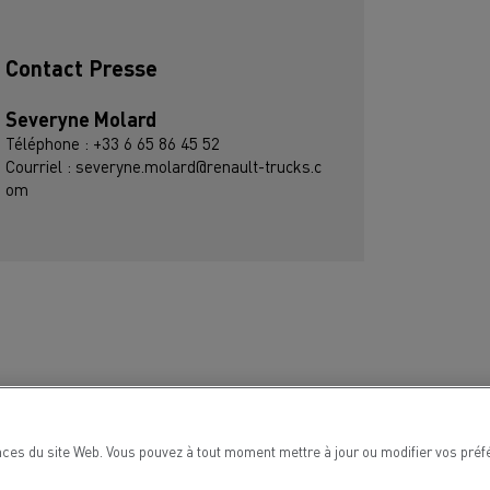
Contact Presse
Severyne Molard
Téléphone : +33 6 65 86 45 52
Courriel : severyne.molard@renault-trucks.c
om
ces du site Web. Vous pouvez à tout moment mettre à jour ou modifier vos préf