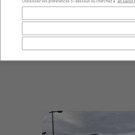
Choisissez vos préférences ci-dessous ou cherchez à
en savoir 
Ces ombrières photovoltaïques devraient ê
Energies renouvelables :