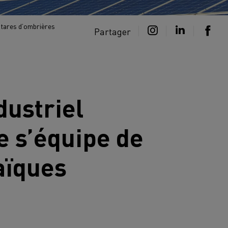
ctares d’ombrières
Partager
dustriel
 s’équipe de
aïques