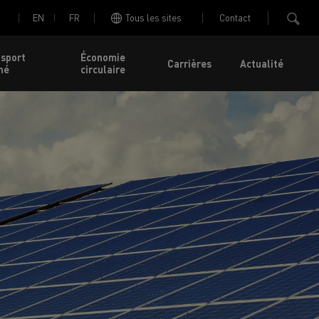
EN
FR
Tous les sites
Contact
nsport
Économie
Carrières
Actualité
né
circulaire