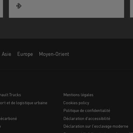
Asie
Europe
Moyen-Orient
nault Trucks
Mentions légales
ort et de logistique urbaine
Cookies policy
Navigation
Politique de confidentialité
du
décarboné
Déclaration d'accessibilité
e
Déclaration sur l'esclavage moderne
bas