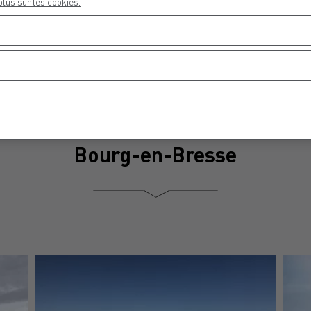
plus sur les cookies.
tre mise en service à horizon 2026.
 ombrières photovoltaïques pour 
Bourg-en-Bresse