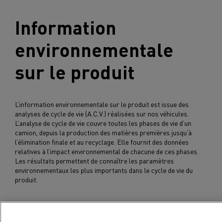
Information
environnementale
sur le produit
L’information environnementale sur le produit est issue des
analyses de cycle de vie (A.C.V.) réalisées sur nos véhicules.
L’analyse de cycle de vie couvre toutes les phases de vie d’un
camion, depuis la production des matières premières jusqu’à
l’élimination finale et au recyclage. Elle fournit des données
relatives à l’impact environnemental de chacune de ces phases.
Les résultats permettent de connaître les paramètres
environnementaux les plus importants dans le cycle de vie du
produit.