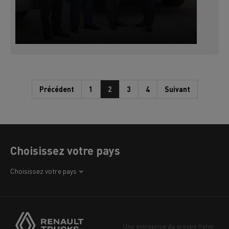
Précédent
1
2
3
4
Suivant
Choisissez votre pays
Afrique
Choisissez votre pays
Amérique
Asie
Europe
Une entreprise du groupe Volvo