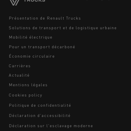
Moyen-Orient
Navigation
Présentation de Renault Trucks
footer
Solutions de transport et de logistique urbaine
Mobilité électrique
Pour un transport décarboné
Économie circulaire
Carrières
Actualité
Mentions légales
Navigation
Cookies policy
du
Politique de confidentialité
bas
Déclaration d'accessibilité
de
page
Déclaration sur l'esclavage moderne