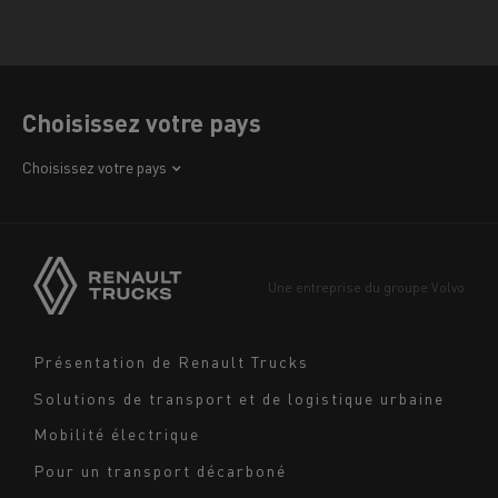
Choisissez votre pays
Afrique
Choisissez votre pays
Amérique
Asie
Europe
Une entreprise du groupe Volvo
Moyen-Orient
Navigation
Présentation de Renault Trucks
footer
Solutions de transport et de logistique urbaine
Mobilité électrique
Pour un transport décarboné