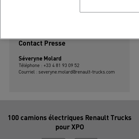
S'abonner aux communiqués de presse
Contact Presse
Séveryne Molard
Téléphone : +33 4 81 93 09 52
Courriel : severyne.molard@renault-trucks.com
100 camions électriques Renault Trucks
pour XPO