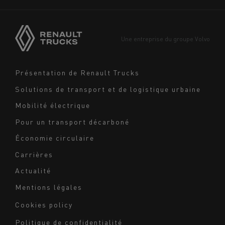
Asie
Europe
Une entreprise du groupe Volvo
Moyen-Orient
Navigation
Présentation de Renault Trucks
footer
Solutions de transport et de logistique urbaine
Mobilité électrique
Pour un transport décarboné
Économie circulaire
Carrières
Actualité
Mentions légales
Navigation
Cookies policy
du
Politique de confidentialité