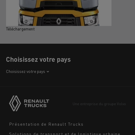
Téléchargement
T
Choisissez votre pays
Afrique
Choisissez votre pays
Amérique
Asie
Europe
Une entreprise du groupe Volvo
Moyen-Orient
Navigation
Présentation de Renault Trucks
footer
Solutions de transport et de logistique urbaine