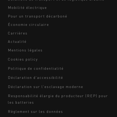
Mobilité électrique
Pour un transport décarboné
Économie circulaire
Carrières
Actualité
Mentions légales
Navigation
Cookies policy
du
Politique de confidentialité
bas
Déclaration d'accessibilité
de
page
Déclaration sur l'esclavage moderne
-
Responsabilité élargie du producteur (REP) pour
Milieu
les batteries
Règlement sur les données