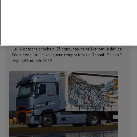
COMMUNIQUÉ DE PRESSE
GAMME LONGUE DISTANCE
OPTIFUEL CHALLENGE 2019 : 25 ÉCO-
CONDUCTEURS QUALIFIÉS POUR LA FINALE
INTERNATIONALE
Le 16 octobre prochain, 25 conducteurs relèveront le défi de
l’éco-conduite. Le vainqueur remportera un Renault Trucks T
High 480 modèle 2019.