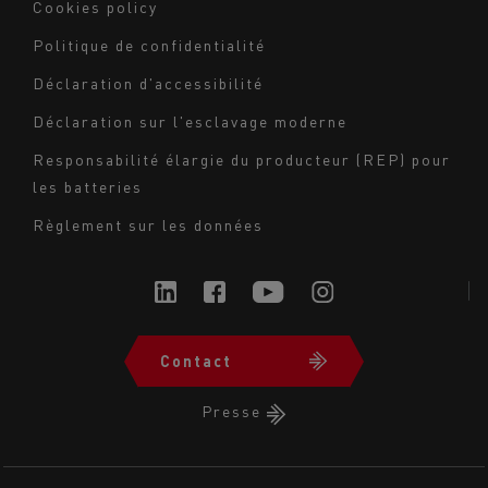
Cookies policy
du
Politique de confidentialité
bas
Déclaration d'accessibilité
de
page
Déclaration sur l'esclavage moderne
-
Responsabilité élargie du producteur (REP) pour
Milieu
les batteries
Règlement sur les données
Contact
Navigation
du
Presse
bas
de