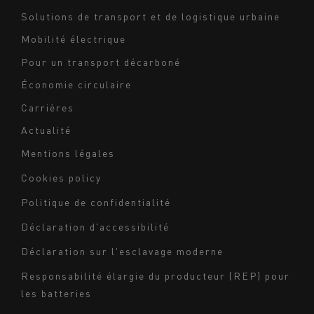
footer
Solutions de transport et de logistique urbaine
Mobilité électrique
Pour un transport décarboné
Économie circulaire
Carrières
Actualité
Mentions légales
Navigation
Cookies policy
du
Politique de confidentialité
bas
Déclaration d'accessibilité
de
page
Déclaration sur l'esclavage moderne
-
Responsabilité élargie du producteur (REP) pour
Milieu
les batteries