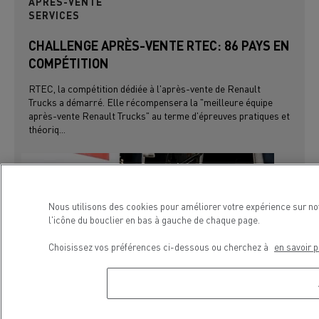
APRÈS-VENTE
SERVICES
CHALLENGE APRÈS-VENTE RTEC: 86 PAYS EN
COMPÉTITION
RTEC, la compétition dédiée à l'après-vente de Renault
Trucks a démarré. Elle récompensera la "meilleure équipe
après-vente Renault Trucks" au terme d'épreuves pratiques et
théoriq...
Nous utilisons des cookies pour améliorer votre expérience sur no
l'icône du bouclier en bas à gauche de chaque page.
Choisissez vos préférences ci-dessous ou cherchez à
en savoir p