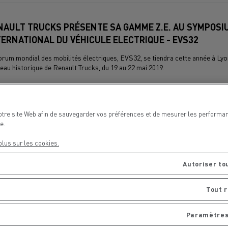
NAULT TRUCKS PRÉSENTE SA GAMME Z.E. AU SYMPOSI
TERNATIONAL DU VÉHICULE ELECTRIQUE - EVS32
orum mondial des mobilités électriques, EVS32, se tiendra cette année à Lyo
eau historique de Renault Trucks, du 19 au 22 mai 2019.
otre site Web afin de sauvegarder vos préférences et de mesurer les performa
e.
plus sur les cookies.
Autoriser to
ault Trucks dévoile sa deuxième génération de camio
Tout 
ctriques : une gamme Z.E. complète de 3,1 à 26T
Paramètres
Renault Trucks D et Renault Trucks D Wide Z.E. seront commercialisés en 2