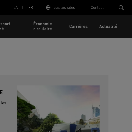
EN
FR
Tous les sites
Contact
nsport
Économie
Carrières
Actualité
né
circulaire
E
 les