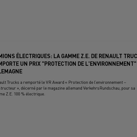
MIONS ÉLECTRIQUES: LA GAMME Z.E. DE RENAULT TRU
MPORTE UN PRIX "PROTECTION DE L'ENVIRONNEMENT"
LEMAGNE
ult Trucks a remporté le VR Award « Protection de l’environnement –
tructeur », décerné par le magazine allemand VerkehrsRundschau, pour sa
e Z.E. 100 % électrique.