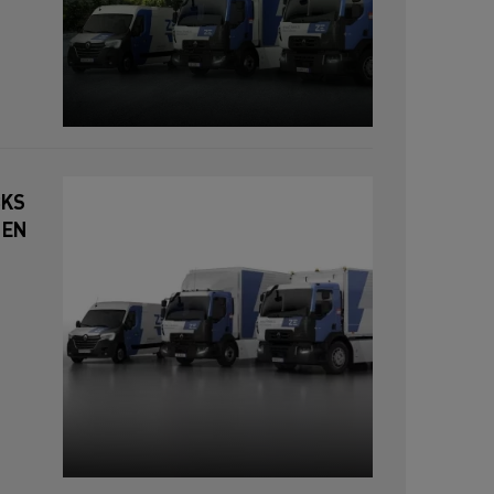
CKS
 EN