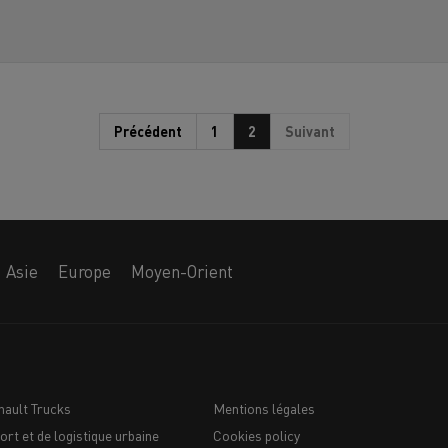
Précédent
1
2
Suivant
Asie
Europe
Moyen-Orient
nault Trucks
Mentions légales
ort et de logistique urbaine
Cookies policy
Navigation