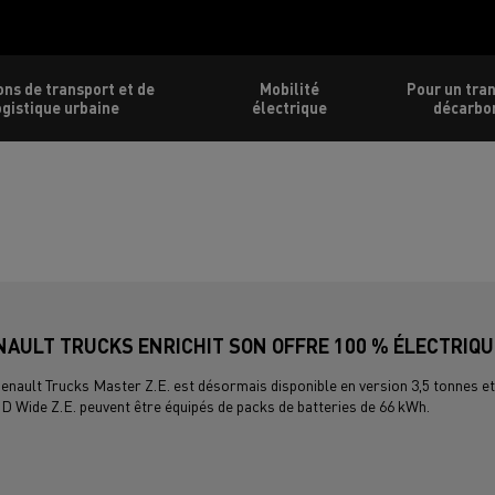
ons de transport et de
Mobilité
Pour un tra
ogistique urbaine
électrique
décarbo
NAULT TRUCKS ENRICHIT SON OFFRE 100 % ÉLECTRIQU
enault Trucks Master Z.E. est désormais disponible en version 3,5 tonnes et
 D Wide Z.E. peuvent être équipés de packs de batteries de 66 kWh.