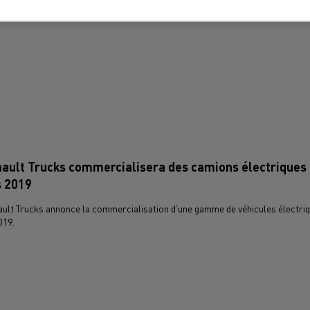
is que le Renault Master Z.E. sera disponible dès 2018.
ault Trucks commercialisera des camions électriques
s 2019
ult Trucks annonce la commercialisation d’une gamme de véhicules électri
019.