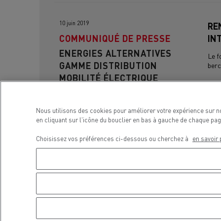
10 juin 2019
RE
COMMUNIQUÉ DE PRESSE
IN
ENERGIES ALTERNATIVES
Le f
GAMME DISTRIBUTION
berc
MOBILITÉ ÉLECTRIQUE
Nous utilisons des cookies pour améliorer votre expérience sur n
en cliquant sur l'icône du bouclier en bas à gauche de chaque pag
Choisissez vos préférences ci-dessous ou cherchez à
en savoir 
26 juin 2018
Ren
COMMUNIQUÉ DE PRESSE
éle
ENERGIES ALTERNATIVES
Les 