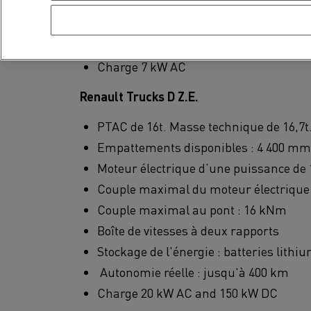
Vitesse maximale : 100 km/h
Stockage de l’énergie : batteries lith
Autonomie sur cycle NDEC : 200 km- A
Charge 7 kW AC
Renault Trucks D Z.E.
PTAC de 16t. Masse technique de 16,7t
Empattements disponibles : 4 400 mm
Moteur électrique d’une puissance de 
Couple maximal du moteur électrique 
Couple maximal au pont : 16 kNm
Boîte de vitesses à deux rapports
Stockage de l'énergie : batteries lithi
Autonomie réelle : jusqu'à 400 km
Charge 20 kW AC and 150 kW DC