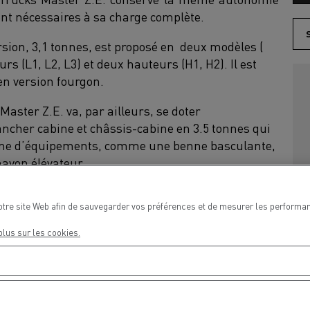
ont nécessaires à sa charge complète.
sion, 3,1 tonnes, est proposé en deux modèles (
rs (L1, L2, L3) et deux hauteurs (H1, H2). Il est
en version fourgon.
 Master Z.E. va, par ailleurs, se doter
ncher cabine et châssis-cabine en 3.5 tonnes qui
amme d’équipements, comme une benne basculante,
ayon élévateur.
. de Renault Trucks
otre site Web afin de sauvegarder vos préférences et de mesurer les performan
plus sur les cookies.
 57 kW