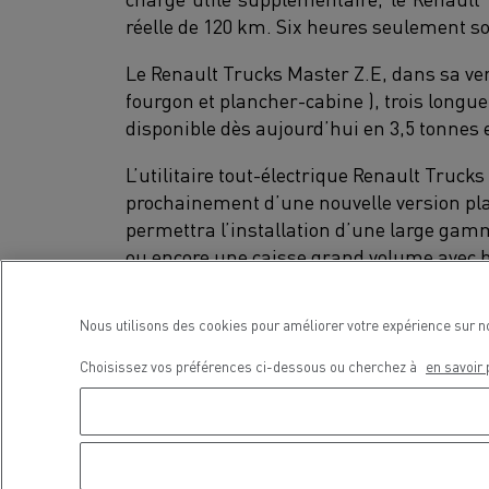
réelle de 120 km. Six heures seulement s
Le Renault Trucks Master Z.E, dans sa ver
fourgon et plancher-cabine ), trois longueu
disponible dès aujourd’hui en 3,5 tonnes 
L’utilitaire tout-électrique Renault Trucks
prochainement d’une nouvelle version pla
permettra l’installation d’une large g
ou encore une caisse grand volume avec h
Spécificités techniques de la gamme Z.E
Nous utilisons des cookies pour améliorer votre expérience sur n
Renault Trucks Master Z.E.
Choisissez vos préférences ci-dessous ou cherchez à
en savoir 
PTAC : 3,1 à 3,5t
Moteur électrique d’une puissance de
Couple maximal : 225 Nm