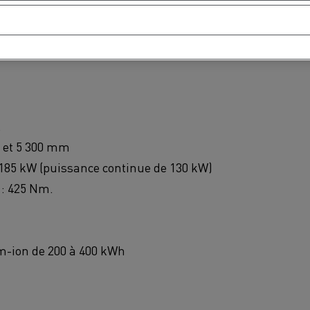
ium-ion 33 kWh
utonomie réelle : jusqu’à 120 km
.
 et 5 300 mm
185 kW (puissance continue de 130 kW)
: 425 Nm.
um-ion de 200 à 400 kWh