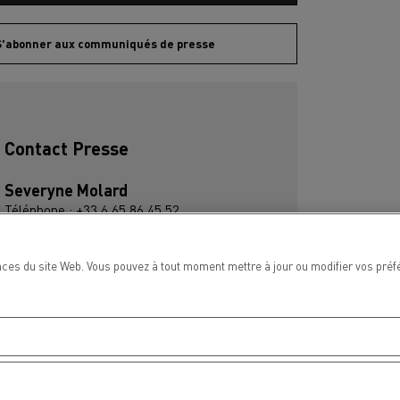
S'abonner aux communiqués de presse
Contact Presse
Severyne Molard
Téléphone : +33 6 65 86 45 52
Courriel : severyne.molard@renault-trucks.c
om
ces du site Web. Vous pouvez à tout moment mettre à jour ou modifier vos préf