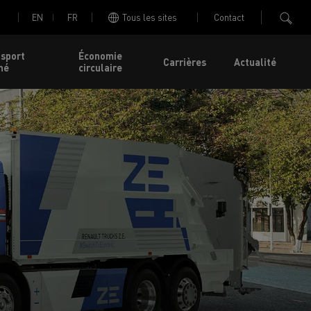
EN
FR
Tous les sites
Contact
nsport
Économie
Carrières
Actualité
né
circulaire