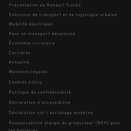
Navigation
Présentation de Renault Trucks
footer
Solutions de transport et de logistique urbaine
Mobilité électrique
Pour un transport décarboné
Économie circulaire
Carrières
Actualité
Mentions légales
Navigation
Cookies policy
du
Politique de confidentialité
bas
Déclaration d'accessibilité
de
page
Déclaration sur l'esclavage moderne
-
Responsabilité élargie du producteur (REP) pour
Milieu
les batteries