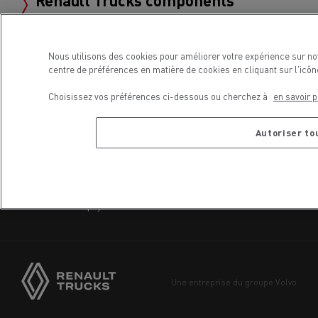
Renault Trucks components
AUDIO SYSTEM
UNIT
Nous utilisons des cookies pour améliorer votre expérience sur no
centre de préférences en matière de cookies en cliquant sur l'icô
Choisissez vos préférences ci-dessous ou cherchez à
en savoir p
Partager
Autoriser to
Choisissez votre pays
Afrique
Choisissez votre pays
Amérique
Asie
Europe
Une entreprise du groupe Volvo
Moyen-Orient