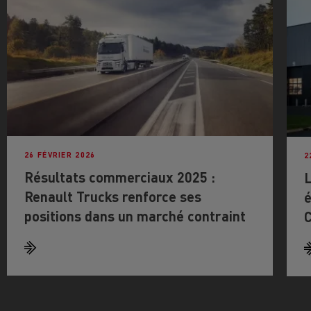
26 FÉVRIER 2026
2
Résultats commerciaux 2025 :
L
Renault Trucks renforce ses
é
positions dans un marché contraint
C