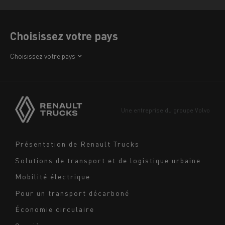
Choisissez votre pays
Afrique
Choisissez votre pays
Amérique
Asie
Europe
Une entreprise du groupe Volvo
Moyen-Orient
Navigation
Présentation de Renault Trucks
footer
Solutions de transport et de logistique urbaine
Mobilité électrique
Pour un transport décarboné
Économie circulaire