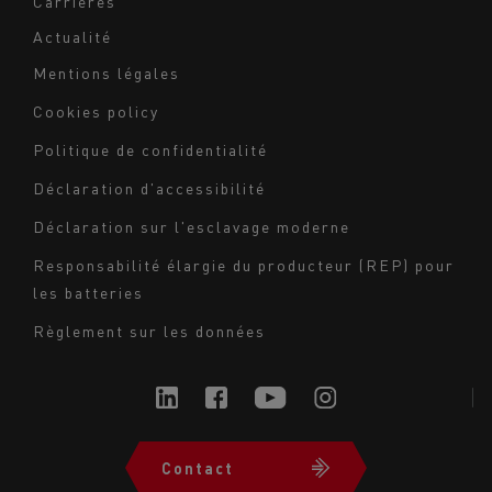
Carrières
Actualité
Mentions légales
Navigation
Cookies policy
du
Politique de confidentialité
bas
Déclaration d'accessibilité
de
page
Déclaration sur l'esclavage moderne
-
Responsabilité élargie du producteur (REP) pour
Milieu
les batteries
Règlement sur les données
Contact
Navigation