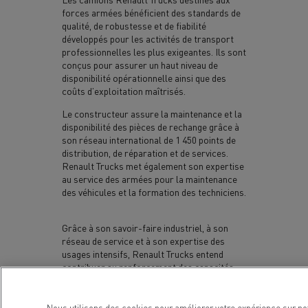
forces armées bénéficient des standards de
qualité, de robustesse et de fiabilité
développés pour les activités de transport
professionnelles les plus exigeantes. Ils sont
conçus pour assurer un haut niveau de
disponibilité opérationnelle ainsi que des
coûts d’exploitation maîtrisés.
Le constructeur assure la maintenance et la
disponibilité des pièces de rechange grâce à
son réseau international de 1 450 points de
distribution, de réparation et de services.
Renault Trucks met également son expertise
au service des armées pour la maintenance
des véhicules et la formation des techniciens.
Grâce à son savoir-faire industriel, à son
réseau de service et à son expertise des
usages intensifs, Renault Trucks entend
contribuer au renforcement des capacités
logistiques des armées ainsi qu’à la
préservation de l’autonomie stratégique et de
la souveraineté industrielle française et
Nous utilisons des cookies pour améliorer votre expérience sur no