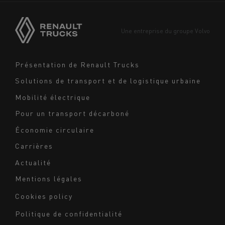
Asie
Europe
Une entreprise du groupe Volvo
Moyen-Orient
Navigation
Présentation de Renault Trucks
footer
Solutions de transport et de logistique urbaine
Mobilité électrique
Pour un transport décarboné
Économie circulaire
Carrières
Actualité
Mentions légales
Navigation
Cookies policy
du
Politique de confidentialité
bas