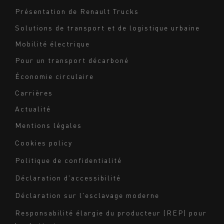
Navigation
Présentation de Renault Trucks
footer
Solutions de transport et de logistique urbaine
Mobilité électrique
Pour un transport décarboné
Économie circulaire
Carrières
Actualité
Mentions légales
Navigation
Cookies policy
du
Politique de confidentialité
bas
Déclaration d'accessibilité
de
page
Déclaration sur l'esclavage moderne
-
Responsabilité élargie du producteur (REP) pour