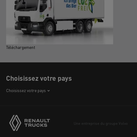
Téléchargement
Choisissez votre pays
Afrique
Choisissez votre pays
Amérique
Asie
Europe
Une entreprise du groupe Volvo
Moyen-Orient