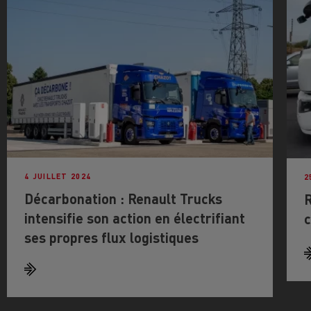
4 JUILLET 2024
2
Décarbonation : Renault Trucks
R
intensifie son action en électrifiant
c
ses propres flux logistiques