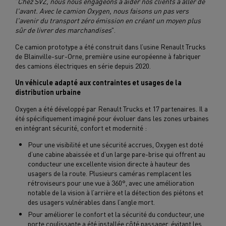
"
Chez SVZ, nous nous engageons à aider nos clients à aller de
l'avant. Avec le camion Oxygen, nous faisons un pas vers
l'avenir du transport zéro émission en créant un moyen plus
sûr de livrer des marchandises
".
Ce camion prototype a été construit dans l’usine Renault Trucks
de Blainville-sur-Orne, première usine européenne à fabriquer
des camions électriques en série depuis 2020.
Un véhicule adapté aux contraintes et usages de la
distribution urbaine
Oxygen a été développé par Renault Trucks et 17 partenaires. Il a
été spécifiquement imaginé pour évoluer dans les zones urbaines
en intégrant sécurité, confort et modernité :
Pour une visibilité et une sécurité accrues, Oxygen est doté
d’une cabine abaissée et d’un large pare-brise qui offrent au
conducteur une excellente vision directe à hauteur des
usagers de la route. Plusieurs caméras remplacent les
rétroviseurs pour une vue à 360°, avec une amélioration
notable de la vision à l’arrière et la détection des piétons et
des usagers vulnérables dans l’angle mort.
Pour améliorer le confort et la sécurité du conducteur, une
porte coulissante a été installée côté passager, évitant les