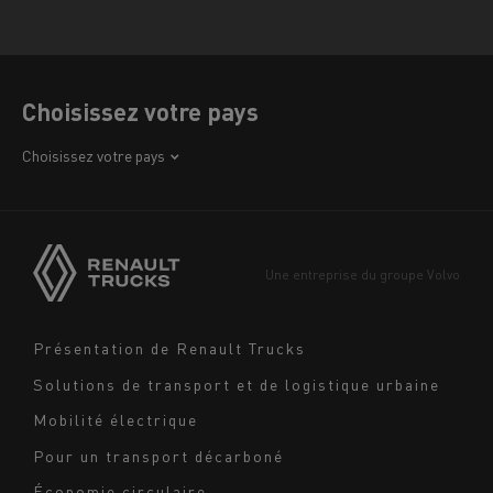
Choisissez votre pays
Afrique
Choisissez votre pays
Amérique
Asie
Europe
Une entreprise du groupe Volvo
Moyen-Orient
Navigation
Présentation de Renault Trucks
footer
Solutions de transport et de logistique urbaine
Mobilité électrique
Pour un transport décarboné
Économie circulaire