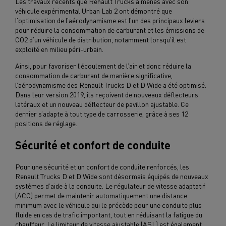
Les travaux récents que Renault Trucks a menés avec son
véhicule expérimental Urban Lab 2 ont démontré que
l’optimisation de l’aérodynamisme est l’un des principaux leviers
pour réduire la consommation de carburant et les émissions de
CO2 d’un véhicule de distribution, notamment lorsqu'il est
exploité en milieu péri-urbain.
Ainsi, pour favoriser l’écoulement de l’air et donc réduire la
consommation de carburant de manière significative,
l’aérodynamisme des Renault Trucks D et D Wide a été optimisé.
Dans leur version 2019, ils reçoivent de nouveaux déflecteurs
latéraux et un nouveau déflecteur de pavillon ajustable. Ce
dernier s’adapte à tout type de carrosserie, grâce à ses 12
positions de réglage.
Sécurité et confort de conduite
Pour une sécurité et un confort de conduite renforcés, les
Renault Trucks D et D Wide sont désormais équipés de nouveaux
systèmes d’aide à la conduite. Le régulateur de vitesse adaptatif
(ACC) permet de maintenir automatiquement une distance
minimum avec le véhicule qui le précède pour une conduite plus
fluide en cas de trafic important, tout en réduisant la fatigue du
chauffeur. Le limiteur de vitesse ajustable (ASL) est également