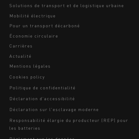
footer
Solutions de transport et de logistique urbaine
Mobilité électrique
Pour un transport décarboné
Économie circulaire
Carrières
Actualité
Mentions légales
Navigation
Cookies policy
du
Politique de confidentialité
bas
Déclaration d'accessibilité
de
page
Déclaration sur l'esclavage moderne
-
Responsabilité élargie du producteur (REP) pour
Milieu
les batteries
Règlement sur les données