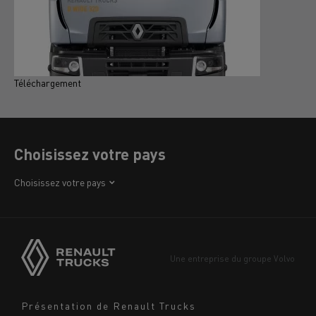
Téléchargement
T
Choisissez votre pays
Afrique
Choisissez votre pays
Amérique
Asie
Europe
Une entreprise du groupe Volvo
Moyen-Orient
Navigation
Présentation de Renault Trucks