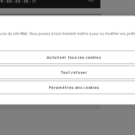
R - EN - ES - DE - IT
S'abonner aux communiqués de presse
ces du site Web. Vous pouvez à tout moment mettre à jour ou modifier vos préf
Contact Presse
Autoriser tous les cookies
Severyne Molard
Tout refuser
Téléphone : +33 6 65 86 45 52
Courriel : severyne.molard@renault-trucks.c
Paramètres des cookies
om