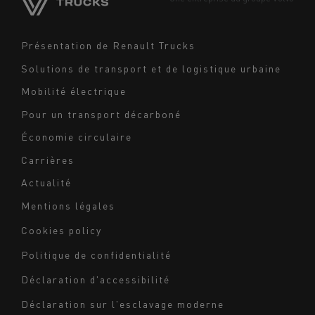
Moyen-Orient
Navigation
Présentation de Renault Trucks
footer
Solutions de transport et de logistique urbaine
Mobilité électrique
Pour un transport décarboné
Économie circulaire
Carrières
Actualité
Mentions légales
Navigation
Cookies policy
du
Politique de confidentialité
bas
Déclaration d'accessibilité
de
page
Déclaration sur l'esclavage moderne