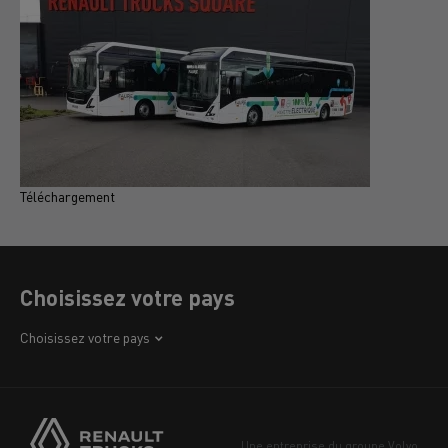
Téléchargement
T
Choisissez votre pays
Afrique
Choisissez votre pays
Amérique
Asie
Europe
Une entreprise du groupe Volvo