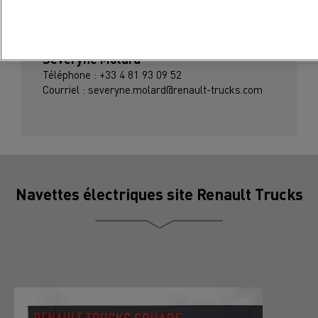
Contact Presse
Séveryne Molard
Téléphone : +33 4 81 93 09 52
Courriel : severyne.molard@renault-trucks.com
Navettes électriques site Renault Trucks