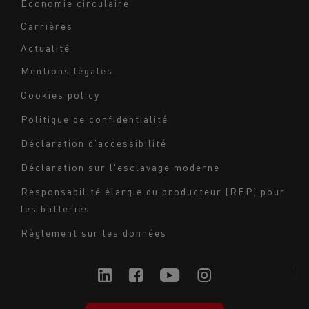
Économie circulaire
Carrières
Actualité
Mentions légales
Navigation
Cookies policy
du
Politique de confidentialité
bas
Déclaration d'accessibilité
de
page
Déclaration sur l'esclavage moderne
-
Responsabilité élargie du producteur (REP) pour
Milieu
les batteries
Règlement sur les données