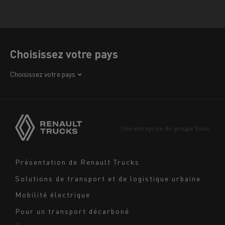
Choisissez votre pays
Afrique
Choisissez votre pays
Amérique
Asie
Europe
Une entreprise du groupe Volvo
Moyen-Orient
Navigation
Présentation de Renault Trucks
footer
Solutions de transport et de logistique urbaine
Mobilité électrique
Pour un transport décarboné