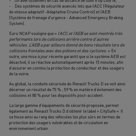
- Un avertissement en cas de distance de suivi trop courte,
- Des systèmes de sécurité avancés tels que l’ACC (Régulateur
de vitesse adaptatif -Adaptative Cruise Control) et l’AEB
(Système de freinage d’urgence - Advanced Emergency Braking
System).
Euro NCAP souligne que «
l’ACC et l’AEB se sont montrés très
performants lors de collisions arrière contre d’autres
véhicules. L’AEB a par ailleurs donné de bons résultats lors de
collisions frontales avec des piétons et des cyclistes.
» En
outre, une mise à jour récente garantit que si le système AEB est
désactivé, il se réactive automatiquement après 15 minutes, afin
d’assurer en continu la protection du conducteur et des usagers
de la voirie.
Au global, la conduite sécurisée du Renault Trucks D se voit ainsi
décerner un résultat de 75 % ; 59 % en matière d’évitement des
collisions et 80 % pour les dispositifs post-accident.
La large gamme d’équipements de sécurité proposée, permet
également au Renault Trucks D d’obtenir le label « CitySafe ». Il
se hisse ainsi au rang des véhicules les plus sûrs en termes de
protection des usagers vulnérables et de circulation en
environnement urbain.