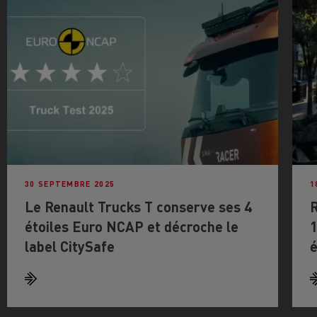
30 SEPTEMBRE 2025
1
Le Renault Trucks T conserve ses 4
R
étoiles Euro NCAP et décroche le
1
label CitySafe
é