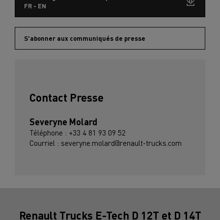
FR - EN
S'abonner aux communiqués de presse
Contact Presse
Severyne Molard
Téléphone : +33 4 81 93 09 52
Courriel : severyne.molard@renault-trucks.com
Renault Trucks E-Tech D 12T et D 14T