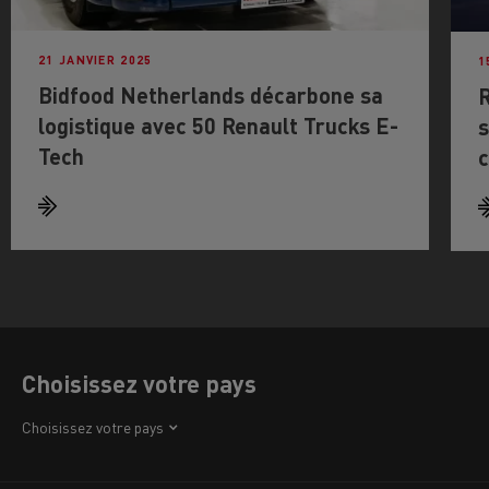
21 JANVIER 2025
1
Bidfood Netherlands décarbone sa
R
logistique avec 50 Renault Trucks E-
s
Tech
c
Choisissez votre pays
Afrique
Choisissez votre pays
Amérique