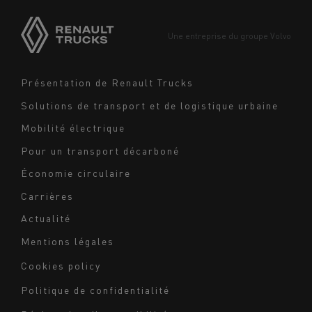
Asie
Europe
Une entreprise du groupe Volvo
Moyen-Orient
Navigation
Présentation de Renault Trucks
footer
Solutions de transport et de logistique urbaine
Mobilité électrique
Pour un transport décarboné
Économie circulaire
Carrières
Actualité
Mentions légales
Navigation
Cookies policy
du
Politique de confidentialité
bas