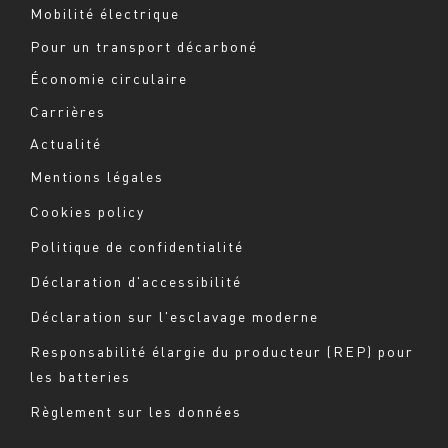
Mobilité électrique
Pour un transport décarboné
Économie circulaire
Carrières
Actualité
Mentions légales
Navigation
Cookies policy
du
Politique de confidentialité
bas
Déclaration d'accessibilité
de
page
Déclaration sur l'esclavage moderne
-
Responsabilité élargie du producteur (REP) pour
Milieu
les batteries
Règlement sur les données