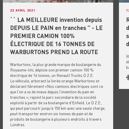
22 AVRIL 2021
1
`` LA MEILLEURE invention depuis
R
DEPUIS LE PAIN en tranches '' - LE
d
PREMIER CAMION 100%
s
ÉLECTRIQUE DE 16 TONNES DE
d
WARBURTONS PREND LA ROUTE
R
é
Warburtons, la plus grande marque de boulangerie du
b
Royaume-Uni, déploie son premier camion 100 %
électrique de 16 tonnes, un Renault Trucks D Z.E.
Le véhicule, arborant la livrée orange Warburtons et
déclarant fièrement «Nos camions électriques sont ce
que l'on a vu de mieux depuis l'invention du pain en
tranches », rejoint le parc secondaire de la société
exploité à partir de sa boulangerie d'Enfield. Le D Z.E.,
qui peut parcourir jusqu'à 150 km avec une seule charge,
peut transporter environ six tonnes de pain et de
produits de boulangerie à plusieurs endroits à travers
Londres.