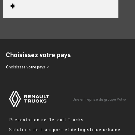
Choisissez votre pays
Afrique
Choisissez votre pays
Amérique
Asie
Europe
Une entreprise du groupe Volvo
Moyen-Orient
Navigation
Présentation de Renault Trucks
footer
Solutions de transport et de logistique urbaine