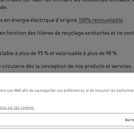
sés.
s en énergie électrique d’origine
100% renouvelable
.
n fonction des filières de recyclage existantes et ne co
able à plus de 95 % et valorisable à plus de 98 %.
irculaire dès la conception de nos produits et services.
collaborateurs et partenaires sont engagés en faveur de
otre site Web afin de sauvegarder vos préférences et de mesurer les performan
plus sur les cookies.
Auto