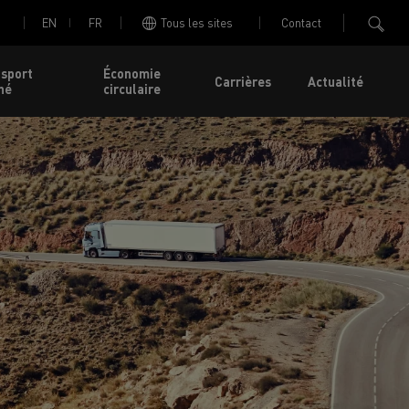
EN
FR
Tous les sites
Contact
nsport
Économie
Carrières
Actualité
né
circulaire