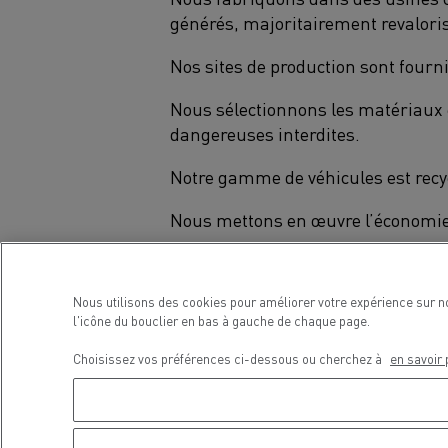
générés, majoritairement revalori
Nos sites de production sont fourni
Nous sélectionnons les matériaux e
dangereuses interdites.
Notre gamme de véhicules est recycl
Nous mettons en œuvre l’économie c
Renault Trucks et l’ensemble des 
longtemps et pour longtemps.
Nous utilisons des cookies pour améliorer votre expérience sur n
l'icône du bouclier en bas à gauche de chaque page.
Choisissez vos préférences ci-dessous ou cherchez à
en savoir 