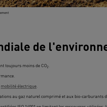
nement
diale de l'environ
ent toujours moins de CO
.
2
ormance.
a
mobilité électrique
.
tions au gaz naturel comprimé et aux bio-carburants d
tifiées ISO 14001 en limitant les ressources utilisées, 