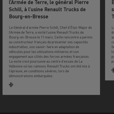
l’Armée de Terre, le général Pierre
B
Schill, à l’usine Renault Trucks de
s
Bourg-en-Bresse
T
Le Général d’armée Pierre Schill, Chef d’État-Major de
L
l’Armée de Terre, a visité l’usine Renault Trucks de
d
Bourg-en-Bresse le 11 mars. Cette rencontre a permis
a
au constructeur français de présenter ses capacités
c
industrielles, son savoir-faire en adaptation de
f
véhicules pour les utilisations militaires et son
l
engagement aux côtés des forces armées françaises.
p
La visite s’est poursuivie au centre d’essais de La
p
Valbonne où les camions Renault Trucks ont été mis à
l’épreuve, en conditions sévères, lors de
démonstrations embarquées.