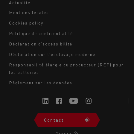
Actualité
Mentions légales
Navigation
Cookies policy
du
Politique de confidentialité
bas
Déclaration d'accessibilité
de
page
Déclaration sur l'esclavage moderne
-
Responsabilité élargie du producteur (REP) pour
Milieu
les batteries
Règlement sur les données
Contact
Navigation
du
Presse