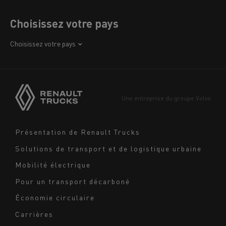
Choisissez votre pays
Afrique
Choisissez votre pays
Amérique
Asie
Europe
Une entreprise du groupe Volvo
Moyen-Orient
Navigation
Présentation de Renault Trucks
footer
Solutions de transport et de logistique urbaine
Mobilité électrique
Pour un transport décarboné
Économie circulaire
Carrières