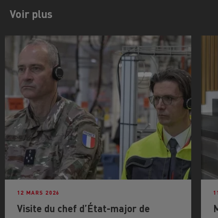
Voir plus
12 MARS 2026
1
Visite du chef d’État-major de
M