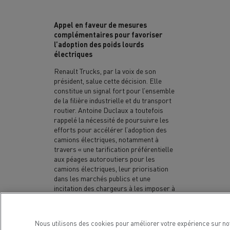
Appel en faveur de mesures
complémentaires pour favoriser
l’adoption des poids lourds
électriques
Renault Trucks, par la voix de son
président, salue cette décision. Elle
constitue un signal fort pour l’ensemble
de la filière industrielle et du transport
routier. Antoine Duclaux a toutefois
rappelé la nécessité de poursuivre les
efforts pour accélérer l’adoption des
camions électriques, notamment à
travers « une tarification préférentielle
aux péages autoroutiers pour les
camions électriques, leur priorisation
dans les marchés publics et une
incitation des chargeurs à les imposer à
leurs transporteurs. »
La mobilité électrique au service de
Nous utilisons des cookies pour améliorer votre expérience sur no
la décarbonation du transport et de