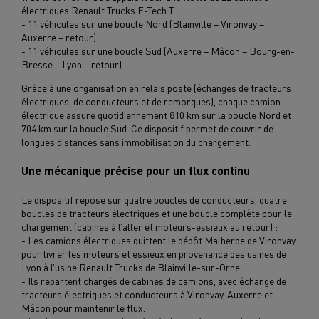
électriques Renault Trucks E-Tech T :
- 11 véhicules sur une boucle Nord (Blainville
– Vironvay –
Auxerre – retour)
- 11 v
éhicules sur une boucle Sud (Auxerre
– M
âcon
– Bourg-en-
Bresse – Lyon – retour)
Gr
âce à une organisation en relais poste (échanges de tracteurs
électriques, de conducteurs et de remorques), chaque camion
électrique assure quotidiennement 810 km sur la boucle Nord et
704 km sur la boucle Sud. Ce dispositif permet de couvrir de
longues distances sans immobilisation du chargement.
Une mécanique précise pour un flux continu
Le dispositif repose sur quatre boucles de conducteurs, quatre
boucles de tracteurs électriques et une boucle complète pour le
chargement (cabines à l’aller et moteurs-essieux au retour) :
- Les camions électriques quittent le dépôt Malherbe de Vironvay
pour livrer les moteurs et essieux en provenance des usines de
Lyon à l’usine Renault Trucks de Blainville-sur-Orne.
- Ils repartent chargés de cabines de camions, avec échange de
tracteurs électriques et conducteurs à Vironvay, Auxerre et
Mâcon pour maintenir le flux.