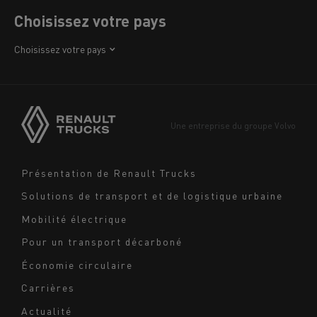
Choisissez votre pays
Afrique
Choisissez votre pays
Amérique
Asie
Europe
Une entreprise du groupe Volvo
Moyen-Orient
Navigation
Présentation de Renault Trucks
footer
Solutions de transport et de logistique urbaine
Mobilité électrique
Pour un transport décarboné
Économie circulaire
Carrières
Actualité