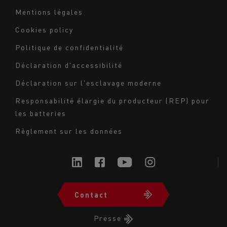
Mentions légales
Navigation
Cookies policy
du
Politique de confidentialité
bas
Déclaration d'accessibilité
de
page
Déclaration sur l'esclavage moderne
-
Responsabilité élargie du producteur (REP) pour
Milieu
les batteries
Règlement sur les données
Contact
Navigation
du
Presse