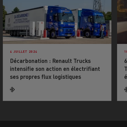
4 JUILLET 2024
1
Décarbonation : Renault Trucks
6
intensifie son action en électrifiant
T
ses propres flux logistiques
é