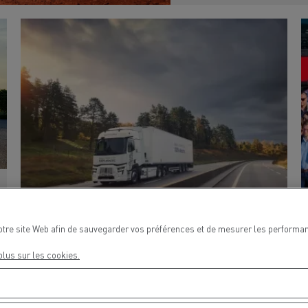
otre site Web afin de sauvegarder vos préférences et de mesurer les performan
25 JUIN 2026
plus sur les cookies.
La longue distance désormais
compatible avec les tracteurs
électriques Renault Trucks