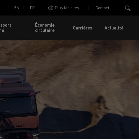
EN
FR
Tous les sites
Contact
nsport
Économie
Carrières
Actualité
né
circulaire