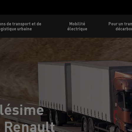
ons de transport et de
Mobilité
Pour un tra
ogistique urbaine
électrique
décarbo
llésime
 Renault