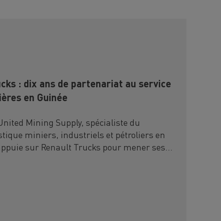
ks : dix ans de partenariat au service
ières en Guinée
nited Mining Supply, spécialiste du
istique miniers, industriels et pétroliers en
'appuie sur Renault Trucks pour mener ses
environnements particulièrement exigeants.