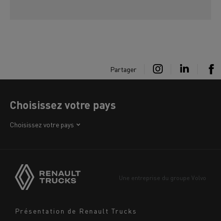
Partager
Choisissez votre pays
Afrique
Choisissez votre pays
Amérique
Asie
Europe
Une entreprise du groupe Volvo
Moyen-Orient
Navigation
Présentation de Renault Trucks