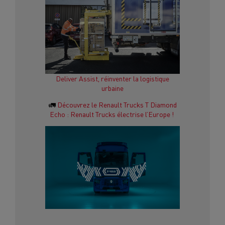
Deliver Assist, réinventer la logistique
urbaine
🚛
Découvrez le Renault Trucks T Diamond
Echo : Renault Trucks électrise l’Europe !