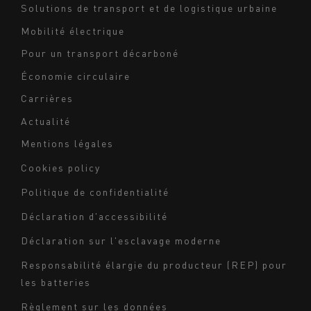
footer
Solutions de transport et de logistique urbaine
Mobilité électrique
Pour un transport décarboné
Économie circulaire
Carrières
Actualité
Mentions légales
Navigation
Cookies policy
du
Politique de confidentialité
bas
Déclaration d'accessibilité
de
page
Déclaration sur l'esclavage moderne
-
Responsabilité élargie du producteur (REP) pour
Milieu
les batteries
Règlement sur les données