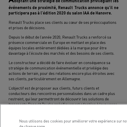
doptant une stratégie de communication privilégiant les
événements de proximité, Renault Trucks annonce qu’il ne
participera pas à l’édition 2020 du salon IAA de Hanovre.
Renault Trucks place ses clients au cœur de ses préoccupations
et prises de décisions.
Depuis le début de l’année 2020, Renault Trucks a renforcé sa
présence commerciale en Europe en mettant en place des
équipes locales entièrement dédiées à la marque pour être
davantage à l’écoute des marchés et des besoins de ses clients.
Le constructeur a décidé de faire évoluer en conséquence sa
stratégie de communication événementielle et privilégie des
actions de terrain, pour des relations encore plus étroites avec
ses clients, particulièrement en Allemagne.
L’objectif est de proposer aux clients, futurs clients et
conducteurs des rencontres personnalisées dans un cadre plus
restreint, qui leur permettront de découvrir les solutions de
transports Renault Trucks spécifiquement adaptées à leur usage,
cela dans des conditions privilégiées.
Aussi Renault Trucks a-t-il décidé de ne pas participer à l’édition
Nous utilisons des cookies pour améliorer votre expérience sur no
2020 du salon IAA.
de chaque page.