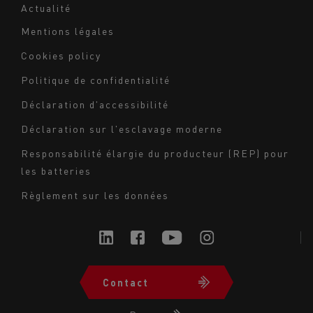
Actualité
Mentions légales
Navigation
Cookies policy
du
Politique de confidentialité
bas
Déclaration d'accessibilité
de
page
Déclaration sur l'esclavage moderne
-
Responsabilité élargie du producteur (REP) pour
Milieu
les batteries
Règlement sur les données
Contact
Navigation
du