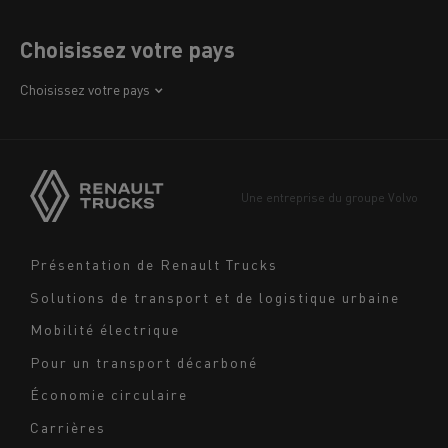
Choisissez votre pays
Afrique
Choisissez votre pays
Amérique
Asie
Europe
Une entreprise du groupe Volvo
Moyen-Orient
Navigation
Présentation de Renault Trucks
footer
Solutions de transport et de logistique urbaine
Mobilité électrique
Pour un transport décarboné
Économie circulaire
Carrières