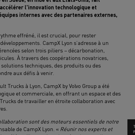
accélérer l'innovation technologique et
équipes internes avec des partenaires externes,
ythme effréné, il est crucial, pour rester
rs développements. CampX Lyon s’adresse à un
érencées selon trois piliers – décarbonation,
hicules. À travers des coopérations novatrices,
 solutions techniques, des produits ou des
ondre aux défis à venir.
ult Trucks à Lyon, CampX by Volvo Group a été
ogique et commerciale, en offrant un espace et des
rucks de travailler en étroite collaboration avec
res.
collaboration sont des moteurs essentiels de notre
onsable de CampX Lyon. «
Réunir nos experts et
F