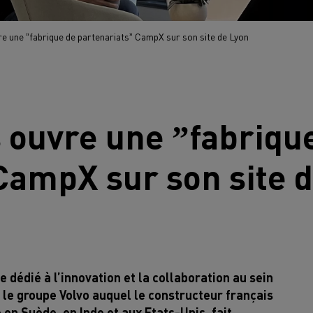
e une ˮfabrique de partenariatsˮ CampX sur son site de Lyon
s
ouvre une ˮfabriqu
CampX sur son site 
 dédié à l’innovation et la collaboration au sein
 le groupe Volvo auquel le constructeur français
en Suède, en Inde et aux Etats-Unis, fait