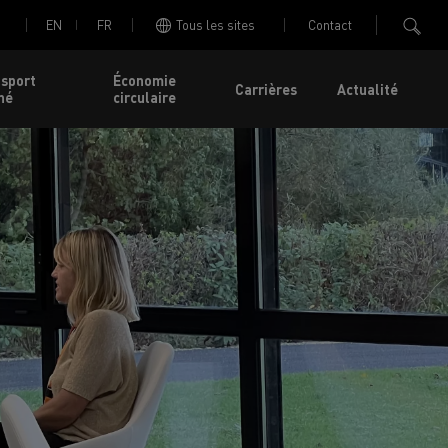
EN
FR
Tous les sites
Contact
nsport
Économie
Carrières
Actualité
né
circulaire