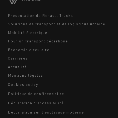
Moyen-Orient
Navigation
Présentation de Renault Trucks
footer
Solutions de transport et de logistique urbaine
Mobilité électrique
Pour un transport décarboné
Économie circulaire
Carrières
Actualité
Mentions légales
Navigation
Cookies policy
du
Politique de confidentialité
bas
Déclaration d'accessibilité
de
page
Déclaration sur l'esclavage moderne