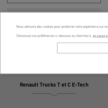
Contact Presse
Nous utilisons des cookies pour améliorer votre expérience sur no
Choisissez vos préférences ci-dessous ou cherchez à
en savoir p
Severyne Molard
Téléphone : +33 6 65 86 45 52
Courriel : severyne.molard@renault-trucks.com
Renault Trucks T et C E-Tech