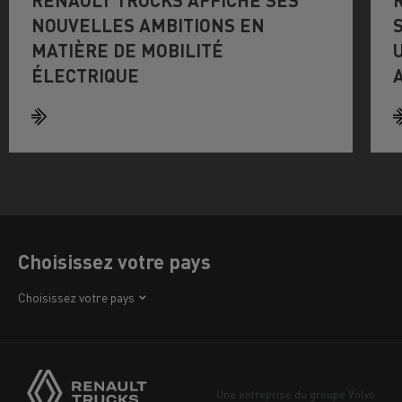
NOUVELLES AMBITIONS EN
MATIÈRE DE MOBILITÉ
ÉLECTRIQUE
Choisissez votre pays
Afrique
Choisissez votre pays
Amérique
Asie
Europe
Une entreprise du groupe Volvo