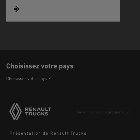
Choisissez votre pays
Afrique
Choisissez votre pays
Amérique
Asie
Europe
Une entreprise du groupe Volvo
Moyen-Orient
Navigation
Présentation de Renault Trucks
footer