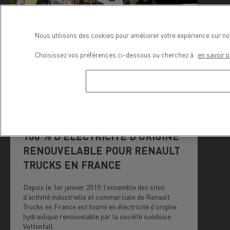
Nous utilisons des cookies pour améliorer votre expérience sur no
Choisissez vos préférences ci-dessous ou cherchez à
en savoir p
12 DÉCEMBRE 2019
100 % D’ÉLECTRICITÉ D’ORIGINE
RENOUVELABLE POUR RENAULT
TRUCKS EN FRANCE
Depuis le 1er janvier 2019, l’ensemble des sites
d’activité industrielle et commerciale de Renault
Trucks en France est fourni en électricité d’origine
hydraulique renouvelable par la société suédoise
Vattenfall.