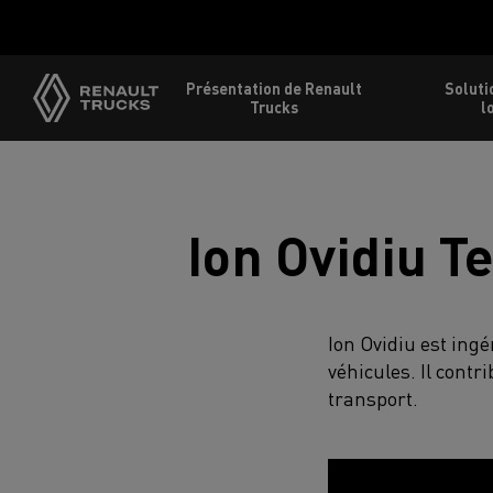
Présentation de Renault
Soluti
Trucks
l
Ion Ovidiu T
Ion Ovidiu est ingé
véhicules. Il cont
transport.