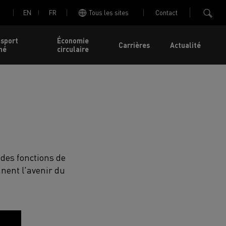
EN
FR
Tous les sites
Contact
nsport
Économie
Carrières
Actualité
né
circulaire
 des fonctions de
nnent l'avenir du