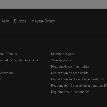
Asie
Europe
Moyen-Orient
nault Trucks
Mentions légales
ort et de logistique urbaine
Cookies policy
Navigation
Politique de confidentialité
du
décarboné
Déclaration d'accessibilité
e
Déclaration sur l'esclavage moderne
bas
Responsabilité élargie du producteur (R
de
Règlement sur les données
page