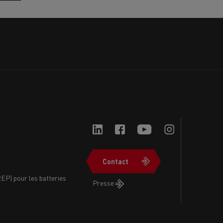
Contact
Navigation
EP) pour les batteries
Presse
du
bas