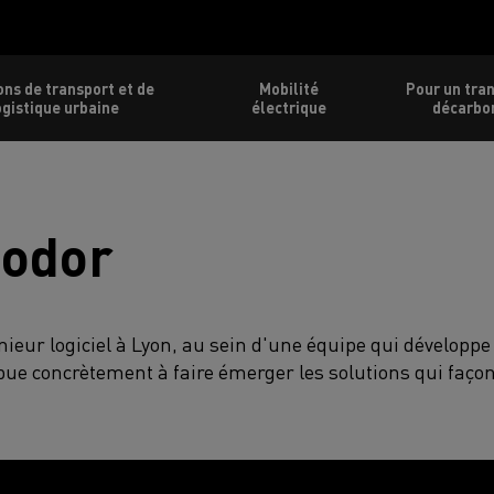
ons de transport et de
Mobilité
Pour un tra
ogistique urbaine
électrique
décarbo
eodor
nieur logiciel à Lyon, au sein d'une équipe qui développe
ribue concrètement à faire émerger les solutions qui faço