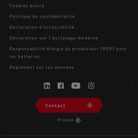
Navigation
Cookies policy
du
Politique de confidentialité
bas
Déclaration d'accessibilité
de
page
Déclaration sur l'esclavage moderne
-
Responsabilité élargie du producteur (REP) pour
Milieu
les batteries
Règlement sur les données
Contact
Navigation
du
Presse
bas
de