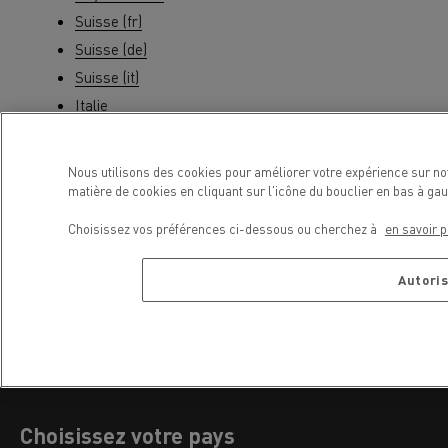
Suisse (fr)
Suisse (de)
Suisse (it)
Italie
Allemagne
Espagne
Nous utilisons des cookies pour améliorer votre expérience sur no
République Tchèque
matière de cookies en cliquant sur l'icône du bouclier en bas à g
Choisissez vos préférences ci-dessous ou cherchez à
en savoir p
Map updates Master
Autoris
Partager
Choisissez votre pays