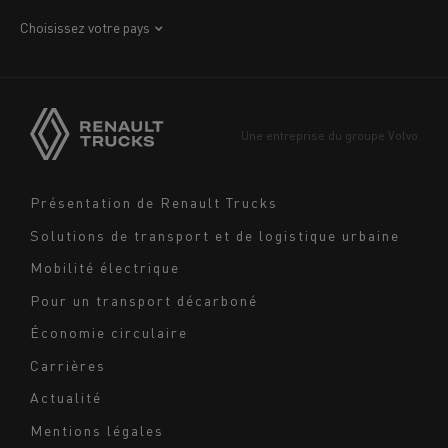
Afrique
Choisissez votre pays
Amérique
Asie
Europe
Une entreprise du groupe Volvo
Moyen-Orient
Navigation
Présentation de Renault Trucks
footer
Solutions de transport et de logistique urbaine
Mobilité électrique
Pour un transport décarboné
Économie circulaire
Carrières
Actualité
Mentions légales