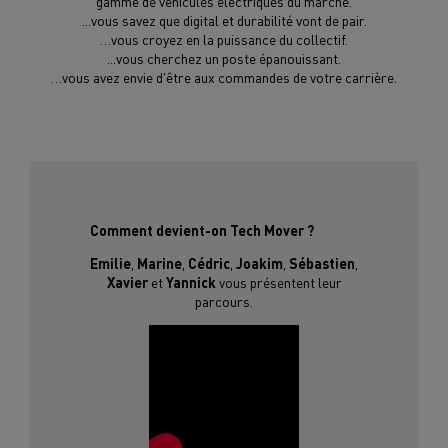
gamme de véhicules électriques du marché.
...vous savez que digital et durabilité vont de pair.
…vous croyez en la puissance du collectif.
...vous cherchez un poste épanouissant.
…vous avez envie d'être aux commandes de votre carrière.
Comment devient-on Tech Mover ?
Emilie
,
Marine
,
Cédric
,
Joakim
,
Sébastien
,
Xavier
et
Yannick
vous présentent leur
parcours.