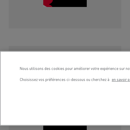
Quelles sont leurs missions dans les
Nous utilisons des cookies pour améliorer votre expérience sur no
usines d'assemblage des camions ?
Choisissez vos préférences ci-dessous ou cherchez à
en savoir p
Vous êtes plutôt automatismes ou
applications industrielles ? A moins que vous
ne préfériez la logistique ?
Adrien
,
Dorian
,
Ludwig
et
Olivier
témoignent de leur
quotidien en usine.