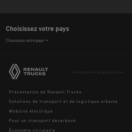
Choisissez votre pays
Afrique
Choisissez votre pays
Amérique
Asie
Europe
Une entreprise du groupe Volvo
Moyen-Orient
Navigation
Présentation de Renault Trucks
footer
Solutions de transport et de logistique urbaine
Mobilité électrique
Pour un transport décarboné
Économie circulaire